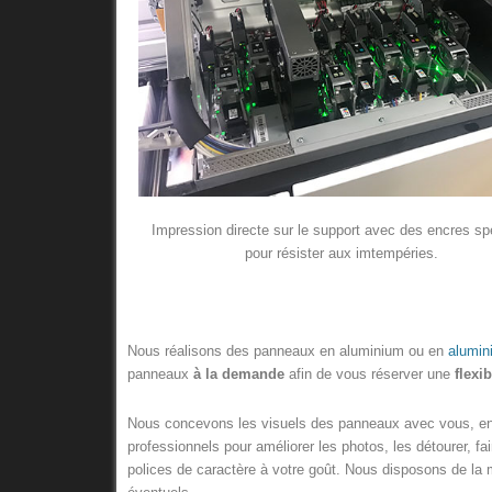
Impression directe sur le support avec des encres s
pour résister aux imtempéries.
Nous réalisons des panneaux en aluminium ou en
alumin
panneaux
à la demande
afin de vous réserver une
flexi
Nous concevons les visuels des panneaux avec vous, en u
professionnels pour améliorer les photos, les détourer, fa
polices de caractère à votre goût. Nous disposons de la 