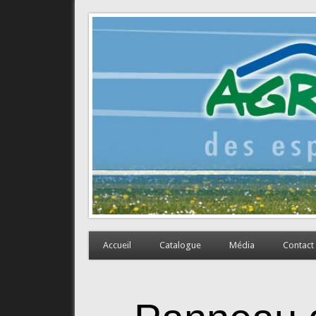
Agrimage
Des espaces de travail de qualité
Accueil
Catalogue
Média
Contact